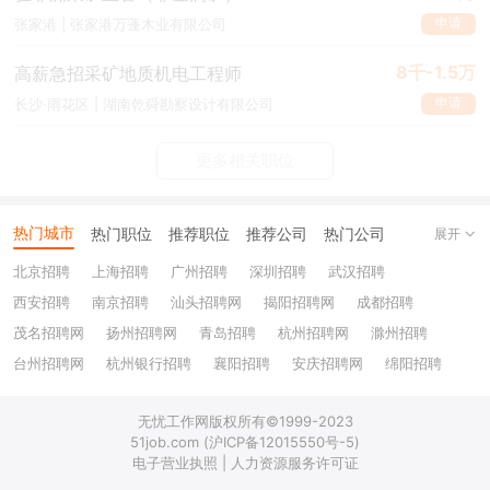
申请
张家港 | 张家港万蓬木业有限公司
8千-1.5万
高薪急招采矿地质机电工程师
申请
长沙·雨花区 | 湖南乾舜勘察设计有限公司
更多相关职位
热门城市
热门职位
推荐职位
推荐公司
热门公司
展开
北京招聘
上海招聘
广州招聘
深圳招聘
武汉招聘
西安招聘
南京招聘
汕头招聘网
揭阳招聘网
成都招聘
茂名招聘网
扬州招聘网
青岛招聘
杭州招聘网
滁州招聘
台州招聘网
杭州银行招聘
襄阳招聘
安庆招聘网
绵阳招聘
十堰招聘
保定招聘
苏州银行招聘
唐山招聘
重庆银行招聘
无忧工作网版权所有©1999-2023
乐山招聘
上饶招聘网
51job.com (沪ICP备12015550号-5)
电子营业执照 | 人力资源服务许可证