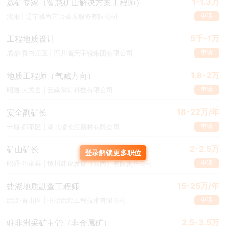
1-1.3万
选矿专家（智慧矿山解决方案工程师）
申请
沈阳 | 辽宁峰尚艺台会展服务有限公司
5千-1万
工程地质设计
申请
成都·青白江区 | 四川省天宇锐集团有限公司
1.8-2万
地质工程师（气藏方向）
申请
昭通·大关县 | 云南掌灯科技有限公司
18-22万/年
安全副矿长
申请
十堰·郧阳区 | 湖北省长江新材有限公司
2-2.5万
矿山矿长
登录解锁更多职位
申请
昭通·巧家县 | 稷川建设发展（云南）有限责任公司
15-25万/年
盐湖地质勘查工程师
申请
武汉·青山区 | 中冶武勘工程技术有限公司
2.5-3.5万
驻非洲采矿主管（非金属矿）