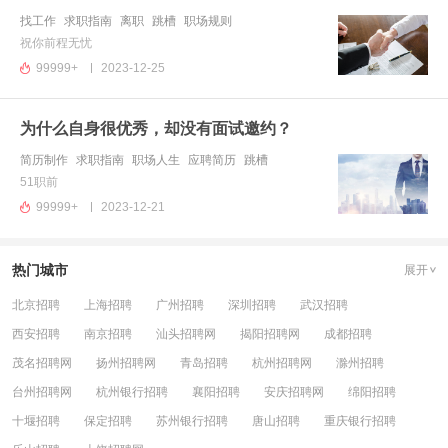
找工作
求职指南
离职
跳槽
职场规则
祝你前程无忧
99999+
2023-12-25
为什么自身很优秀，却没有面试邀约？
简历制作
求职指南
职场人生
应聘简历
跳槽
51职前
99999+
2023-12-21
热门城市
展开
北京招聘
上海招聘
广州招聘
深圳招聘
武汉招聘
西安招聘
南京招聘
汕头招聘网
揭阳招聘网
成都招聘
茂名招聘网
扬州招聘网
青岛招聘
杭州招聘网
滁州招聘
台州招聘网
杭州银行招聘
襄阳招聘
安庆招聘网
绵阳招聘
十堰招聘
保定招聘
苏州银行招聘
唐山招聘
重庆银行招聘