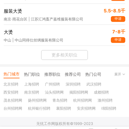
5.5-8.5千
服装大烫
申请
南京·雨花台区 | 江苏汇鸿畜产嘉维服装有限公司
7-8千
大烫
申请
中山 | 中山同得仕丝绸服装有限公司
更多相关职位
热门城市
热门职位
推荐职位
推荐公司
热门公司
展开
北京招聘
上海招聘
广州招聘
深圳招聘
武汉招聘
西安招聘
南京招聘
汕头招聘网
揭阳招聘网
成都招聘
茂名招聘网
扬州招聘网
青岛招聘
杭州招聘网
滁州招聘
台州招聘网
杭州银行招聘
襄阳招聘
安庆招聘网
绵阳招聘
十堰招聘
保定招聘
苏州银行招聘
唐山招聘
重庆银行招聘
无忧工作网版权所有©1999-2023
乐山招聘
上饶招聘网