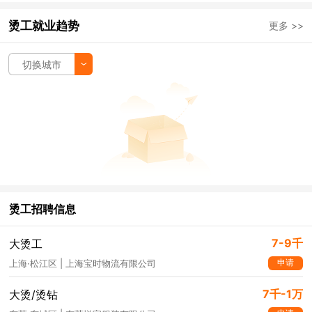
烫工就业趋势
更多 >>
切换城市
烫工招聘信息
7-9千
大烫工
申请
上海·松江区 | 上海宝时物流有限公司
7千-1万
大烫/烫钻