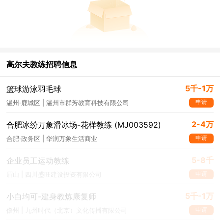
高尔夫教练招聘信息
5千-1万
篮球游泳羽毛球
申请
温州·鹿城区 | 温州市群芳教育科技有限公司
2-4万
合肥冰纷万象滑冰场-花样教练 (MJ003592)
申请
合肥·政务区 | 华润万象生活商业
5-8千
企业员工运动教练
申请
眉山 | 四川盛旺建设投资有限公司
5千-1万
小白均可-建身教炼康复师
申请
儋州 | 九州时代（北京）文化传播有限公司