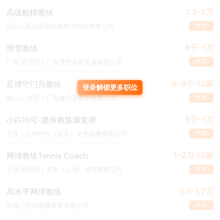
1.5-2万
高级航模教练
申请
昆山 | 昆山斯达欧盛航空科技有限公司
8千-1万
滑雪教练
申请
广州·天河区 | 广东雪秀体育发展有限公司
5-8千·13薪
足球守门员教练
登录解锁更多职位
申请
佛山·三水区 | 广东健力宝股份有限公司
5千-1万
小白均可-建身教炼康复师
申请
三亚 | 九州时代（北京）文化传播有限公司
1-2万·13薪
网球教练Tennis Coach
申请
上海·闵行区 | 天安（上海）投资有限公司
1.5-1.7万
高水平网球教练
申请
常熟 | 苏州炼赛体育有限公司