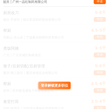
申请
韶关 | 广州一品红制药有限公司
5-6千
厨房改刀
申请
烟台·开发区 | 烟台荣昌制药股份有限公司
4.5-5千
帮厨
申请
马鞍山·含山县 | 宁波豪业精密科技有限公司
3-5千
煮饭阿姨
申请
广元 | 广元市城区格林酒店
5-6千
墩子/后厨切配/后厨管理
申请
重庆·两江新区 | 重庆海领实业有限公司
3.5-4千
帮厨
登录解锁更多职位
申请
苏州 | 苏州泰迅通电子科技有限公司
2.5-4千
食堂打荷
申请
沈阳·铁西区 | 沈阳润达通物业管理有限公司