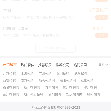
3千及以下
帮厨
申请
哈尔滨·平房区 | 哈尔滨市华锡尔医疗器械有限公司
3.5-4千
巴南厨工/墩子
申请
重庆·巴南区 | 重庆环渝信息科技有限公司
更多相关职位
热门城市
热门职位
推荐职位
推荐公司
热门公司
展开
北京招聘
上海招聘
广州招聘
深圳招聘
武汉招聘
西安招聘
南京招聘
汕头招聘网
揭阳招聘网
成都招聘
茂名招聘网
扬州招聘网
青岛招聘
杭州招聘网
滁州招聘
台州招聘网
杭州银行招聘
襄阳招聘
安庆招聘网
绵阳招聘
十堰招聘
保定招聘
苏州银行招聘
唐山招聘
重庆银行招聘
无忧工作网版权所有©1999-2023
乐山招聘
上饶招聘网