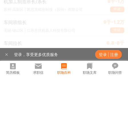
8千-1万
机加工制造班长/系长
申请
苏州·高新区 | 凯思英精密科技（苏州）有限公司
9千-1.2万
车间班组长
申请
无锡·锡山区 | 江苏意优机器人科技有限公司
6.8-8千
车间拉长
申请
深圳·宝安区 | 深圳市欧腾科技有限公司
登录，享受更多优质服务
登录
|
注册
7-9千
钣金装配班长
登录解锁更多职位
申请
无锡·锡山区 | 江苏昌伟业金属科技有限公司
简历模板
求职信
职场百科
职场文库
职场问答
9.5千-1.4万
注塑领班（宜兴公司）
申请
无锡·宜兴市 | 埃维尔汽车部件（苏州）有限公司
8千-1.1万·13薪
PCB制造组长（内外层/包装/防焊/钻孔/包装）
申请
无锡·锡山区 | 健鼎（无锡）电子有限公司
5千-1万
生产班长