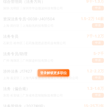
9千-1.3万
综合管理岗（法务方向）
申请
深圳·光明区 | 深圳市华达微波科技有限公司
1.5-2万·14薪
资深法务专员-0038-J401504
申请
上海·闵行区 | 上海励兆科技有限公司
7千-1.2万
法务专员
申请
石家庄·裕华区 | 石药集团恩必普药业有限公司
5-7千
法务专员/助理
申请
广州·海珠区 | 广州探迹科技有限公司
1.2-2.2万
涉外法务 J17427
登录解锁更多职位
申请
上海·嘉定区 | 上海汽车集团股份有限公司乘用车分公司
1.3-1.6万
法务（偏合规）
申请
东莞·长安镇 | 广东省奇思智能制造有限公司
15-25万/年
法务管培生（2027校招）