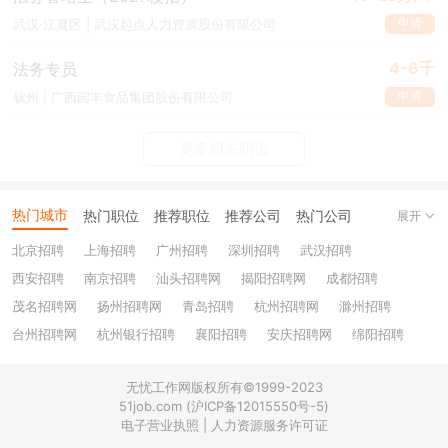
申请
武汉·江夏区 | 武汉起点人力资源股份有限公司
4-6千
法务专员
申请
钦州 | 广西园丰食品集团股份有限公司
更多相关职位
热门城市
热门职位
推荐职位
推荐公司
热门公司
展开
北京招聘
上海招聘
广州招聘
深圳招聘
武汉招聘
西安招聘
南京招聘
汕头招聘网
揭阳招聘网
成都招聘
茂名招聘网
扬州招聘网
青岛招聘
杭州招聘网
滁州招聘
台州招聘网
杭州银行招聘
襄阳招聘
安庆招聘网
绵阳招聘
十堰招聘
保定招聘
苏州银行招聘
唐山招聘
重庆银行招聘
无忧工作网版权所有©1999-2023
乐山招聘
上饶招聘网
51job.com (沪ICP备12015550号-5)
电子营业执照 | 人力资源服务许可证