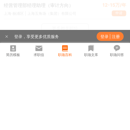
12-15万/年
经营管理部经理助理（审计方向）
申请
上海·杨浦区 | 上海五角场（集团）有限公司
更多相关职位
登录，享受更多优质服务
登录
|
注册
热门城市
热门职位
推荐职位
推荐公司
热门公司
展开
简历模板
求职信
职场百科
职场文库
职场问答
北京招聘
上海招聘
广州招聘
深圳招聘
武汉招聘
西安招聘
南京招聘
汕头招聘网
揭阳招聘网
成都招聘
茂名招聘网
扬州招聘网
青岛招聘
杭州招聘网
滁州招聘
台州招聘网
杭州银行招聘
襄阳招聘
安庆招聘网
绵阳招聘
十堰招聘
保定招聘
苏州银行招聘
唐山招聘
重庆银行招聘
无忧工作网版权所有©1999-2023
乐山招聘
上饶招聘网
51job.com (沪ICP备12015550号-5)
电子营业执照 | 人力资源服务许可证