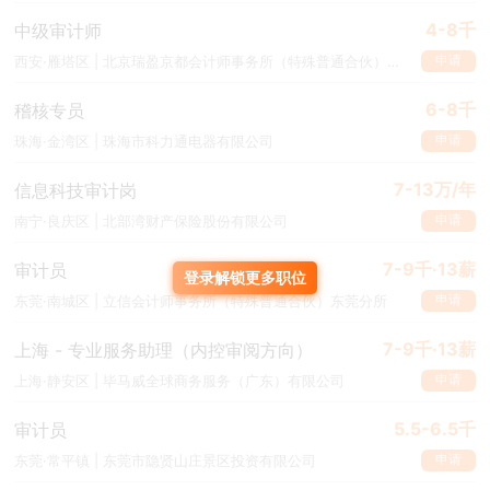
4-8千
中级审计师
申请
西安·雁塔区 | 北京瑞盈京都会计师事务所（特殊普通合伙）陕西分所
6-8千
稽核专员
申请
珠海·金湾区 | 珠海市科力通电器有限公司
7-13万/年
信息科技审计岗
申请
南宁·良庆区 | 北部湾财产保险股份有限公司
7-9千·13薪
审计员
登录解锁更多职位
申请
东莞·南城区 | 立信会计师事务所（特殊普通合伙）东莞分所
7-9千·13薪
上海 - 专业服务助理（内控审阅方向）
申请
上海·静安区 | 毕马威全球商务服务（广东）有限公司
5.5-6.5千
审计员
申请
东莞·常平镇 | 东莞市隐贤山庄景区投资有限公司